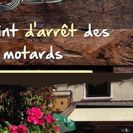
int
d'arrêt
des
motards